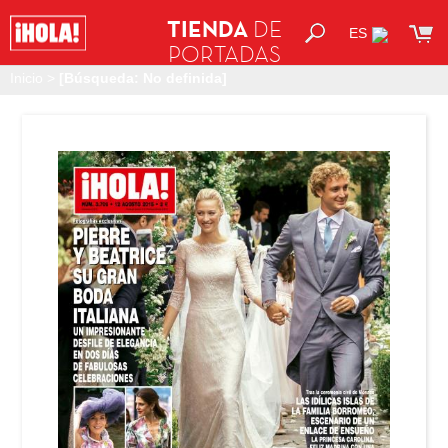
TIENDA
DE
ES
PORTADAS
Inicio
>
[Búsqueda: No definida]