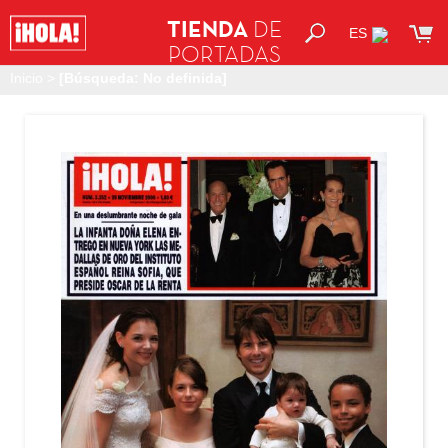
TIENDA
DE
ES
PORTADAS
Inicio
>
[Búsqueda: No definida]