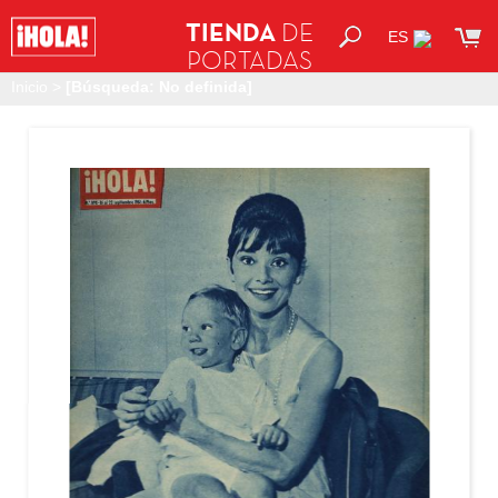
TIENDA
DE
ES
PORTADAS
Inicio
>
[Búsqueda: No definida]