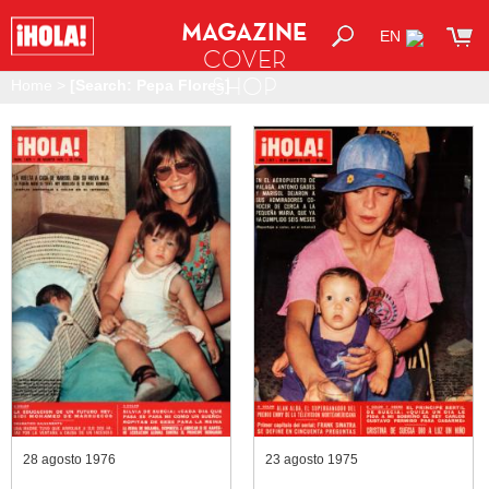
MAGAZINE
EN
COVER
SHOP
Home
>
[Search: Pepa Flores]
28 agosto 1976
23 agosto 1975