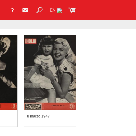
?
EN
8 marzo 1947